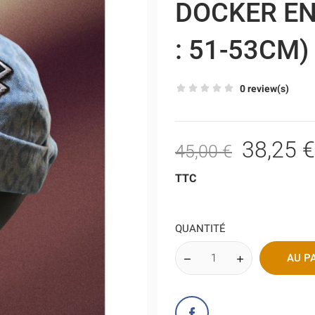
DOCKER EN
: 51-53CM)
0 review(s)
38,25 €
45,00 €
TTC
QUANTITÉ
AU P