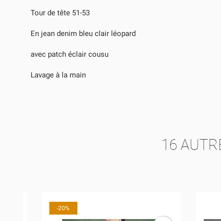
Tour de tête 51-53
En jean denim bleu clair léopard
avec patch éclair cousu
Lavage à la main
CR
CO
NO
VO
AJ
D'E
16 AUTR
-20%