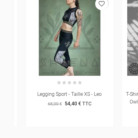
rder
favorite_border
ige
Legging Sport - Taille XS - Leo
T-Shirt 
Owlsom
54,40 €
TTC
68,00 €