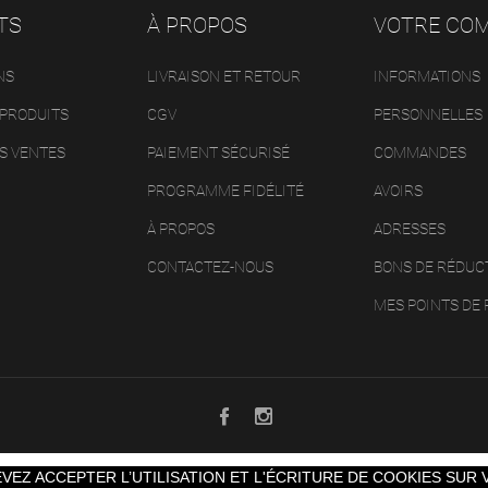
TS
À PROPOS
VOTRE CO
NS
LIVRAISON ET RETOUR
INFORMATIONS
PRODUITS
CGV
PERSONNELLES
S VENTES
PAIEMENT SÉCURISÉ
COMMANDES
PROGRAMME FIDÉLITÉ
AVOIRS
À PROPOS
ADRESSES
CONTACTEZ-NOUS
BONS DE RÉDUC
MES POINTS DE 
VEZ ACCEPTER L’UTILISATION ET L'ÉCRITURE DE COOKIES SUR 