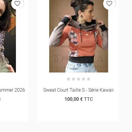
favorite_border
favorite_border
mer 2026
Sweat Court Taille S - Série Kawaii
T-S
100,00 €
TTC