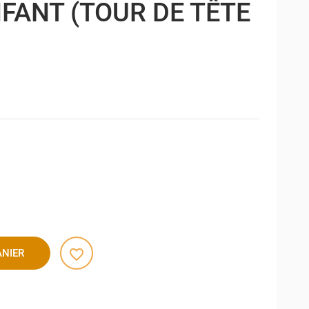
FANT (TOUR DE TÊTE
favorite_border
ANIER