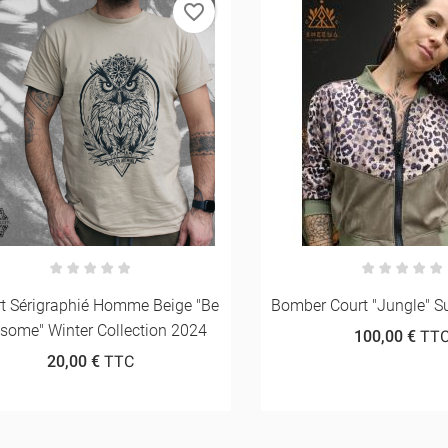
favorite_border
Sérigraphié Homme Beige "Be
Bomber Court "jungle" Sum
e" Winter Collection 2024
100,00 €
TTC
20,00 €
TTC