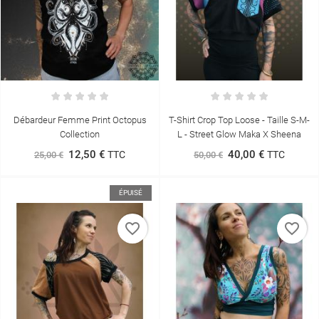
Débardeur Femme Print Octopus
T-Shirt Crop Top Loose - Taille S-M-
Collection
L - Street Glow Maka X Sheena
12,50 €
40,00 €
TTC
TTC
25,00 €
50,00 €
ÉPUISÉ
favorite_border
favorite_border