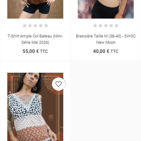
T-Shirt Ample Col Bateau (mini-
Brassière Taille M (38-40) - SWSC
Série Mai 2026)
New Moon
55,00 €
40,00 €
TTC
TTC
favorite_border