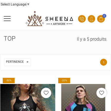
Select Language
▼
0
TOP
Il y a 5 produits.

PERTINENCE
1
-50%
-20%
favorite_border
favorite_border