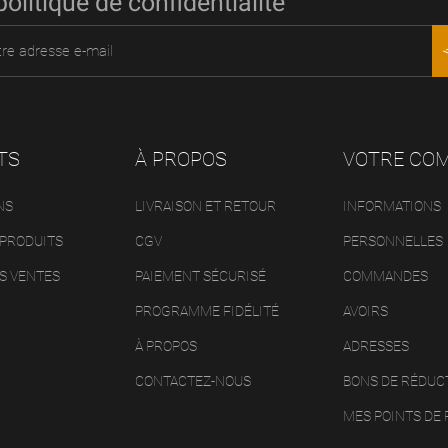
politique de confidentialité
TS
À PROPOS
VOTRE CO
NS
LIVRAISON ET RETOUR
INFORMATIONS
PRODUITS
CGV
PERSONNELLES
S VENTES
PAIEMENT SÉCURISÉ
COMMANDES
PROGRAMME FIDÉLITÉ
AVOIRS
À PROPOS
ADRESSES
CONTACTEZ-NOUS
BONS DE RÉDUC
MES POINTS DE 