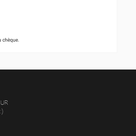
TE
u chèque.
ISTE
OUR
)