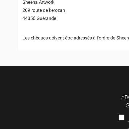
Sheena Artwork
CR
209 route de kerozan
CO
((
44350 Guérande
NO
VO
((
AJ
D'E
Les chèques doivent être adressés à l'ordre de Shee
AB