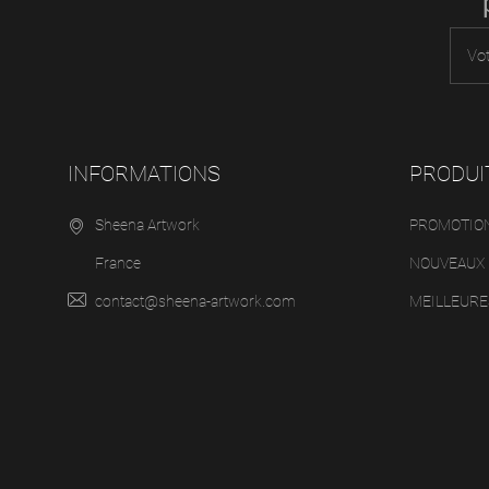
INFORMATIONS
PRODUI
Sheena Artwork
PROMOTIO
France
NOUVEAUX 
contact@sheena-artwork.com
MEILLEURE