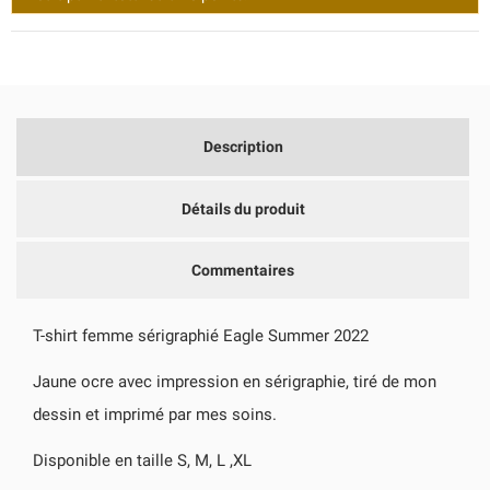
Description
Détails du produit
CRÉER UNE LISTE D'ENVIES
CONNEXION
Commentaires
NOM DE LA LISTE D'ENVIES
VOUS DEVEZ ÊTRE CONNECTÉ POUR AJOUTER DES
AJOUTER À MA LISTE D'ENVIES
PRODUITS À VOTRE LISTE D'ENVIES.
T-shirt femme sérigraphié Eagle Summer 2022
add_circle_outline
CRÉER UNE NOUVELLE LISTE
Jaune ocre avec impression en sérigraphie, tiré de mon
Annuler
Connexion
dessin et imprimé par mes soins.
Annuler
Créer une liste d'envies
Disponible en taille S, M, L ,XL