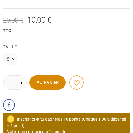
10,00 €
20,00 €
TTC
TAILLE
favorite_border
AU PANIER
Inscris-toi et tu gagneras 10 points
(Chaque 1,00 € dépensé
= 1 point)
Votre panier totalisera 10 points.