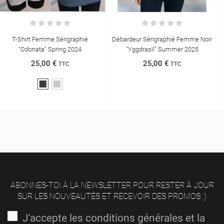
Débardeur Sérigraphié Femme Noir
T-Shirt Sérigraphié XS Au XL -
"Yggdrasil" Summer 2025
Metamorphosis Summer 2025
25,00 €
30,00 €
TTC
TTC
ABONNES-TOI À LA NEWSLETTER POUR RESTER À JOUR
SUR LES NOUVEAUTÉS ET RECEVOIR DES PROMOS :)
J'accepte les conditions générales et la